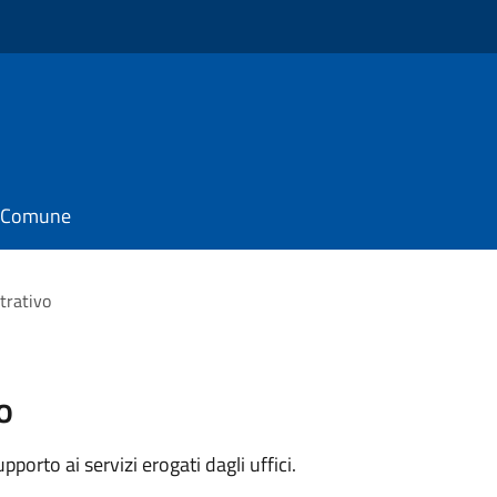
il Comune
trativo
o
orto ai servizi erogati dagli uffici.