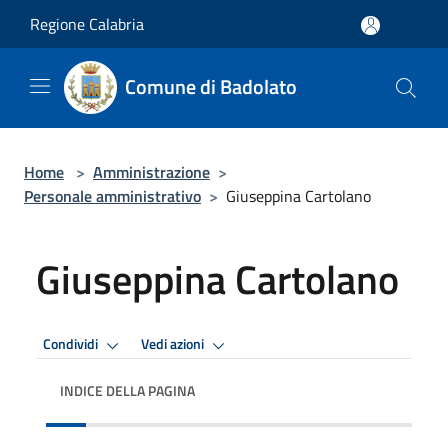
Salta al contenuto principale
Regione Calabria
Comune di Badolato
Home
>
Amministrazione
>
Personale amministrativo
>
Giuseppina Cartolano
Giuseppina Cartolano
Condividi
Vedi azioni
INDICE DELLA PAGINA