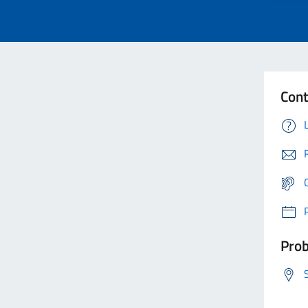
Cont
Prob