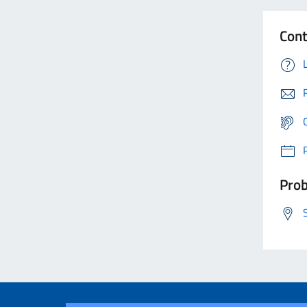
Cont
Prob