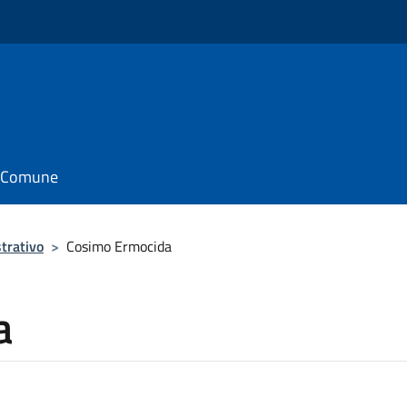
il Comune
trativo
>
Cosimo Ermocida
a