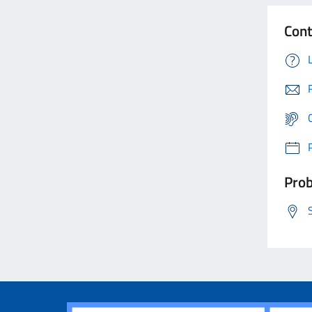
Cont
Prob