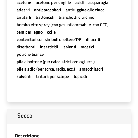
acetone
acetone per unghie
acidi
acquaragia
adesivi
antiparassitari
antiruggine allo zinco
antitarli
battericidi
bianchetti e trieline
bombolette spray (con gas infiammabile, con CFC)
cera per legno
colle
contenitori con simboli o lettere T/F
diluenti
diserbanti
insetticidi
isolanti
mastici
petrolio bianco
pile a bottone (per calcolatrici, orologi, ecc.)
pile a stilo (per torce, radio, ecc.)
smacchiatori
solventi
tintura per scarpe
topicidi
Secco
Descrizione