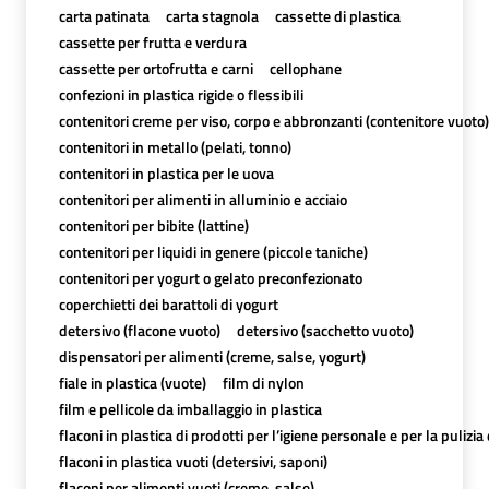
carta patinata
carta stagnola
cassette di plastica
cassette per frutta e verdura
cassette per ortofrutta e carni
cellophane
confezioni in plastica rigide o flessibili
contenitori creme per viso, corpo e abbronzanti (contenitore vuoto)
contenitori in metallo (pelati, tonno)
contenitori in plastica per le uova
contenitori per alimenti in alluminio e acciaio
contenitori per bibite (lattine)
contenitori per liquidi in genere (piccole taniche)
contenitori per yogurt o gelato preconfezionato
coperchietti dei barattoli di yogurt
detersivo (flacone vuoto)
detersivo (sacchetto vuoto)
dispensatori per alimenti (creme, salse, yogurt)
fiale in plastica (vuote)
film di nylon
film e pellicole da imballaggio in plastica
flaconi in plastica di prodotti per l’igiene personale e per la pulizia
flaconi in plastica vuoti (detersivi, saponi)
flaconi per alimenti vuoti (creme, salse)