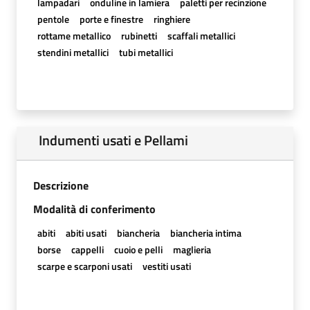
lampadari
onduline in lamiera
paletti per recinzione
pentole
porte e finestre
ringhiere
rottame metallico
rubinetti
scaffali metallici
stendini metallici
tubi metallici
Indumenti usati e Pellami
Descrizione
Modalità di conferimento
abiti
abiti usati
biancheria
biancheria intima
borse
cappelli
cuoio e pelli
maglieria
scarpe e scarponi usati
vestiti usati