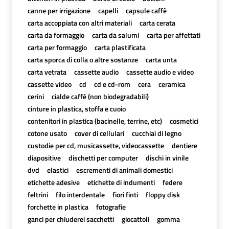
canne per irrigazione
capelli
capsule caffè
carta accoppiata con altri materiali
carta cerata
carta da formaggio
carta da salumi
carta per affettati
carta per formaggio
carta plastificata
carta sporca di colla o altre sostanze
carta unta
carta vetrata
cassette audio
cassette audio e video
cassette video
cd
cd e cd-rom
cera
ceramica
cerini
cialde caffè (non biodegradabili)
cinture in plastica, stoffa e cuoio
contenitori in plastica (bacinelle, terrine, etc)
cosmetici
cotone usato
cover di cellulari
cucchiai di legno
custodie per cd, musicassette, videocassette
dentiere
diapositive
dischetti per computer
dischi in vinile
dvd
elastici
escrementi di animali domestici
etichette adesive
etichette di indumenti
federe
feltrini
filo interdentale
fiori finti
floppy disk
forchette in plastica
fotografie
ganci per chiuderei sacchetti
giocattoli
gomma