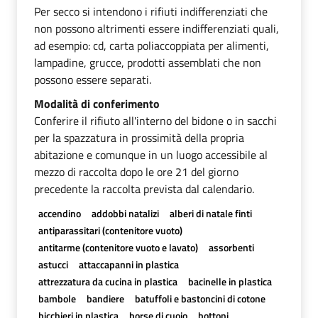
Per secco si intendono i rifiuti indifferenziati che
non possono altrimenti essere indifferenziati quali,
ad esempio: cd, carta poliaccoppiata per alimenti,
lampadine, grucce, prodotti assemblati che non
possono essere separati.
Modalità di conferimento
Conferire il rifiuto all'interno del bidone o in sacchi
per la spazzatura in prossimità della propria
abitazione e comunque in un luogo accessibile al
mezzo di raccolta dopo le ore 21 del giorno
precedente la raccolta prevista dal calendario.
accendino
addobbi natalizi
alberi di natale finti
antiparassitari (contenitore vuoto)
antitarme (contenitore vuoto e lavato)
assorbenti
astucci
attaccapanni in plastica
attrezzatura da cucina in plastica
bacinelle in plastica
bambole
bandiere
batuffoli e bastoncini di cotone
bicchieri in plastica
borse di cuoio
bottoni