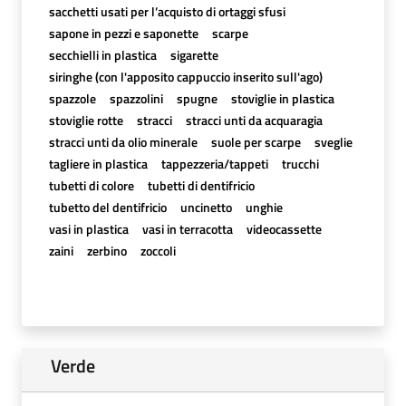
sacchetti usati per l’acquisto di ortaggi sfusi
sapone in pezzi e saponette
scarpe
secchielli in plastica
sigarette
siringhe (con l'apposito cappuccio inserito sull'ago)
spazzole
spazzolini
spugne
stoviglie in plastica
stoviglie rotte
stracci
stracci unti da acquaragia
stracci unti da olio minerale
suole per scarpe
sveglie
tagliere in plastica
tappezzeria/tappeti
trucchi
tubetti di colore
tubetti di dentifricio
tubetto del dentifricio
uncinetto
unghie
vasi in plastica
vasi in terracotta
videocassette
zaini
zerbino
zoccoli
Verde