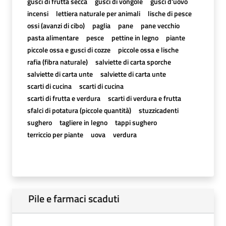
gusci di frutta secca
gusci di vongole
gusci d'uovo
incensi
lettiera naturale per animali
lische di pesce
ossi (avanzi di cibo)
paglia
pane
pane vecchio
pasta alimentare
pesce
pettine in legno
piante
piccole ossa e gusci di cozze
piccole ossa e lische
rafia (fibra naturale)
salviette di carta sporche
salviette di carta unte
salviette di carta unte
scarti di cucina
scarti di cucina
scarti di frutta e verdura
scarti di verdura e frutta
sfalci di potatura (piccole quantità)
stuzzicadenti
sughero
tagliere in legno
tappi sughero
terriccio per piante
uova
verdura
Pile e farmaci scaduti