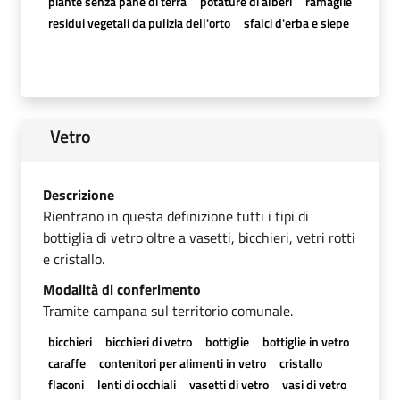
piante senza pane di terra
potature di alberi
ramaglie
residui vegetali da pulizia dell'orto
sfalci d'erba e siepe
Vetro
Descrizione
Rientrano in questa definizione tutti i tipi di
bottiglia di vetro oltre a vasetti, bicchieri, vetri rotti
e cristallo.
Modalità di conferimento
Tramite campana sul territorio comunale.
bicchieri
bicchieri di vetro
bottiglie
bottiglie in vetro
caraffe
contenitori per alimenti in vetro
cristallo
flaconi
lenti di occhiali
vasetti di vetro
vasi di vetro