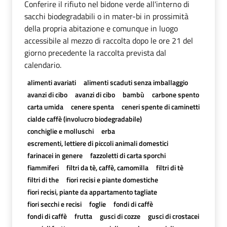
Conferire il rifiuto nel bidone verde all'interno di
sacchi biodegradabili o in mater-bi in prossimità
della propria abitazione e comunque in luogo
accessibile al mezzo di raccolta dopo le ore 21 del
giorno precedente la raccolta prevista dal
calendario.
alimenti avariati
alimenti scaduti senza imballaggio
avanzi di cibo
avanzi di cibo
bambù
carbone spento
carta umida
cenere spenta
ceneri spente di caminetti
cialde caffè (involucro biodegradabile)
conchiglie e molluschi
erba
escrementi, lettiere di piccoli animali domestici
farinacei in genere
fazzoletti di carta sporchi
fiammiferi
filtri da tè, caffè, camomilla
filtri di tè
filtri di the
fiori recisi e piante domestiche
fiori recisi, piante da appartamento tagliate
fiori secchi e recisi
foglie
fondi di caffè
fondi di caffè
frutta
gusci di cozze
gusci di crostacei