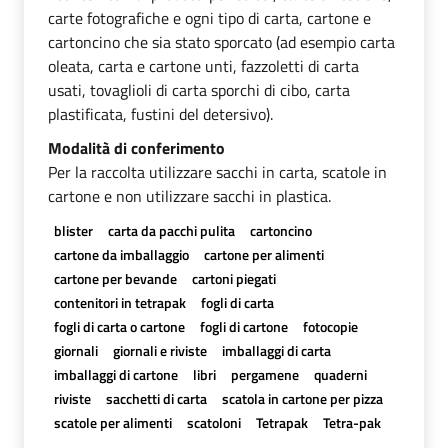
carte fotografiche e ogni tipo di carta, cartone e
cartoncino che sia stato sporcato (ad esempio carta
oleata, carta e cartone unti, fazzoletti di carta
usati, tovaglioli di carta sporchi di cibo, carta
plastificata, fustini del detersivo).
Modalità di conferimento
Per la raccolta utilizzare sacchi in carta, scatole in
cartone e non utilizzare sacchi in plastica.
blister
carta da pacchi pulita
cartoncino
cartone da imballaggio
cartone per alimenti
cartone per bevande
cartoni piegati
contenitori in tetrapak
fogli di carta
fogli di carta o cartone
fogli di cartone
fotocopie
giornali
giornali e riviste
imballaggi di carta
imballaggi di cartone
libri
pergamene
quaderni
riviste
sacchetti di carta
scatola in cartone per pizza
scatole per alimenti
scatoloni
Tetrapak
Tetra-pak