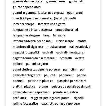
gomma da masticare
gommapiuma
goniometri
grucce appendiabiti
guanti in gomma, lattice, usa e getta
guarnizioni
insetticidi per uso domestico (barattoli vuoti)
lacci per scarpe
lamette usa e getta
lampadine a incandescenza
lampadine a led
lampadine alogene
lana
lenzuola
lettiera sintetica per animali
lucidascarpe
matite
mozziconi di sigaretta
musicassette
nastro adesivo
negativi fotografici
occhiali
occhiali (montatura)
oggetti formati da più materiali
ombrelli
ovatta
palloni
palloni da gioco
panni elettrostatici per la polvere
pannolini
peli
pellicola fotografica
peluche
pennarelli
penne
pennelli
pettine in plastica
piastrine per zanzare
piatti in plastica
piume
polvere da pulizia pavimenti
polveri dell'aspirapoolveri
posate in plastica
profilattici
reggette per legatura pacchi
righelli
rullino fotografico
sacchetti per aspirapolvere