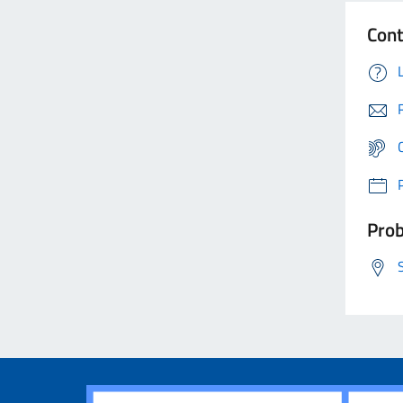
Cont
Prob