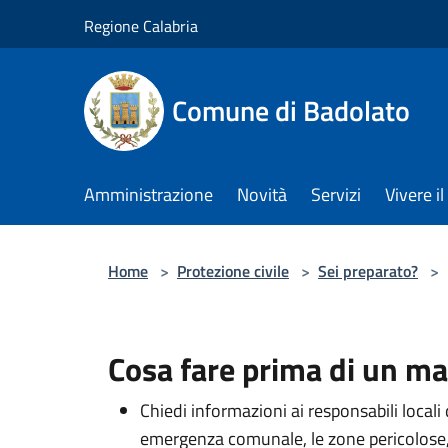
Salta al contenuto principale
Regione Calabria
Comune di Badolato
Amministrazione
Novità
Servizi
Vivere 
Home
>
Protezione civile
>
Sei preparato?
>
Cosa fare prima di un m
Chiedi informazioni ai responsabili locali 
emergenza comunale, le zone pericolose, l