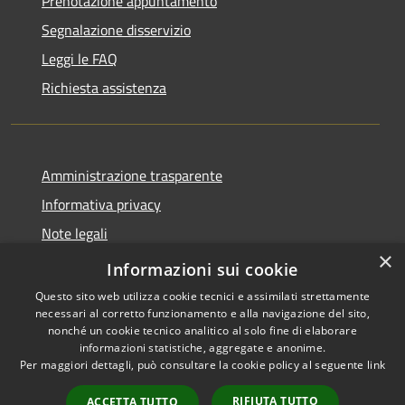
Prenotazione appuntamento
Segnalazione disservizio
Leggi le FAQ
Richiesta assistenza
Amministrazione trasparente
Informativa privacy
Note legali
×
Dichiarazione di accessibilità
Informazioni sui cookie
Questo sito web utilizza cookie tecnici e assimilati strettamente
necessari al corretto funzionamento e alla navigazione del sito,
nonché un cookie tecnico analitico al solo fine di elaborare
informazioni statistiche, aggregate e anonime.
RSS
Copyright © 2026 • Comune di
Per maggiori dettagli, può consultare la cookie policy al seguente
link
Accessibilità
Badolato • Powered by
Privacy
Municipium
Accesso
•
RIFIUTA TUTTO
ACCETTA TUTTO