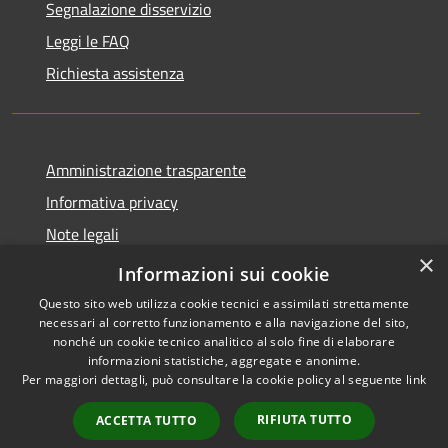
Segnalazione disservizio
Leggi le FAQ
Richiesta assistenza
Amministrazione trasparente
Informativa privacy
Note legali
×
Dichiarazione di accessibilità
Informazioni sui cookie
Questo sito web utilizza cookie tecnici e assimilati strettamente
necessari al corretto funzionamento e alla navigazione del sito,
nonché un cookie tecnico analitico al solo fine di elaborare
informazioni statistiche, aggregate e anonime.
RSS
Copyright © 2026 • Comune di
Per maggiori dettagli, può consultare la cookie policy al seguente
link
Accessibilità
Badolato • Powered by
Privacy
Municipium
Accesso
•
RIFIUTA TUTTO
ACCETTA TUTTO
Cookie
redazione