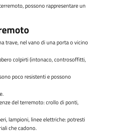
di terremoto, possono rappresentare un
rremoto
na trave, nel vano di una porta o vicino
ero colpirti (intonaco, controsoffitti,
o sono poco resistenti e possono
e.
enze del terremoto: crollo di ponti,
beri, lampioni, linee elettriche: potresti
riali che cadono.