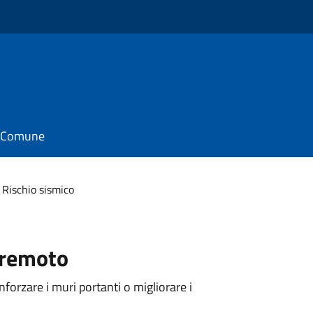
il Comune
Rischio sismico
rremoto
nforzare i muri portanti o migliorare i