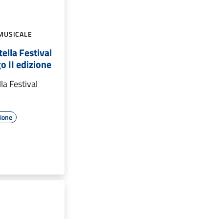
MUSICALE
ella Festival
o II edizione
la Festival
zione