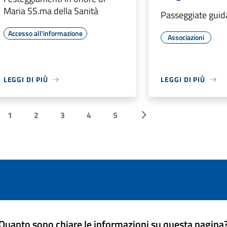
Maria SS.ma della Sanità
Passeggiate guid
Accesso all'informazione
Associazioni
LEGGI DI PIÙ
LEGGI DI PIÙ
1
2
3
4
5
ecedente
Successiva »
Quanto sono chiare le informazioni su questa pagina