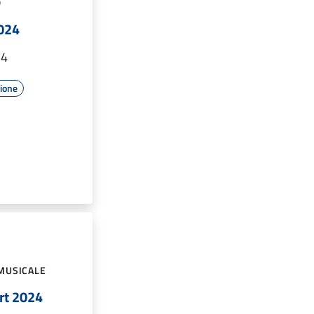
O
2024
24
zione
MUSICALE
ort 2024