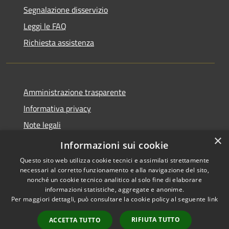
Segnalazione disservizio
Leggi le FAQ
Richiesta assistenza
Amministrazione trasparente
Informativa privacy
Note legali
×
Dichiarazione di accessibilità
Informazioni sui cookie
Questo sito web utilizza cookie tecnici e assimilati strettamente
necessari al corretto funzionamento e alla navigazione del sito,
nonché un cookie tecnico analitico al solo fine di elaborare
informazioni statistiche, aggregate e anonime.
RSS
Copyright © 2026 • Comune di
Per maggiori dettagli, può consultare la cookie policy al seguente
link
Accessibilità
Badolato • Powered by
Privacy
Municipium
Accesso
•
RIFIUTA TUTTO
ACCETTA TUTTO