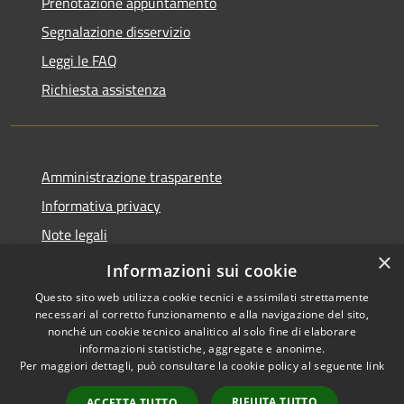
Prenotazione appuntamento
Segnalazione disservizio
Leggi le FAQ
Richiesta assistenza
Amministrazione trasparente
Informativa privacy
Note legali
×
Dichiarazione di accessibilità
Informazioni sui cookie
Questo sito web utilizza cookie tecnici e assimilati strettamente
necessari al corretto funzionamento e alla navigazione del sito,
nonché un cookie tecnico analitico al solo fine di elaborare
informazioni statistiche, aggregate e anonime.
RSS
Copyright © 2026 • Comune di
Per maggiori dettagli, può consultare la cookie policy al seguente
link
Accessibilità
Badolato • Powered by
Privacy
Municipium
Accesso
•
RIFIUTA TUTTO
ACCETTA TUTTO