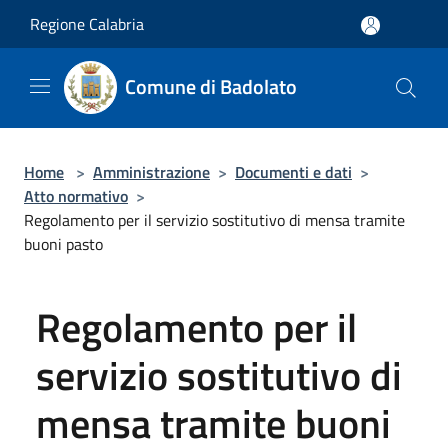
Salta al contenuto principale
Regione Calabria
Comune di Badolato
Home
>
Amministrazione
>
Documenti e dati
>
Atto normativo
>
Regolamento per il servizio sostitutivo di mensa tramite
buoni pasto
Regolamento per il
servizio sostitutivo di
mensa tramite buoni