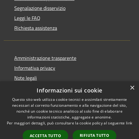
Segnalazione disservizio
Leggi le FAQ
Richiesta assistenza
Amministrazione trasparente
Informativa privacy
Note legali
×
Dichiarazione di accessibilità
Informazioni sui cookie
Questo sito web utilizza cookie tecnici e assimilati strettamente
necessari al corretto funzionamento e alla navigazione del sito,
nonché un cookie tecnico analitico al solo fine di elaborare
informazioni statistiche, aggregate e anonime.
RSS
Copyright © 2026 • Comune di
Per maggiori dettagli, può consultare la cookie policy al seguente
link
Accessibilità
Badolato • Powered by
Privacy
Municipium
Accesso
•
RIFIUTA TUTTO
ACCETTA TUTTO