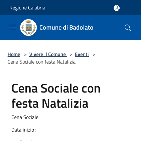
Salta al contenuto principale
Regione Calabria
Comune di Badolato
Home
>
Vivere il Comune
>
Eventi
>
Cena Sociale con festa Natalizia
Cena Sociale con
festa Natalizia
Cena Sociale
Data inizio :