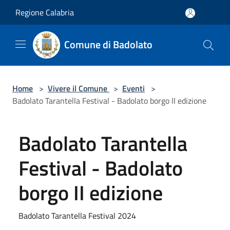
Salta al contenuto principale
Regione Calabria
Comune di Badolato
Home
>
Vivere il Comune
>
Eventi
>
Badolato Tarantella Festival - Badolato borgo II edizione
Badolato Tarantella
Festival - Badolato
borgo II edizione
Badolato Tarantella Festival 2024