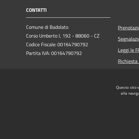
CONTATTI
Comune di Badolato
Prenotaz
Corso Umberto I, 192 - 88060 - CZ
Segnalazi
Codice Fiscale: 00164790792
Leggi le 
Partita IVA: 00164790792
Richiesta
PEC:
amministrativo.comunebadolato@asmepec.it
Questo sito 
Centralino Unico: +39 0967 85000
alla navig
RSS
Accessibilità
Privacy
Cookie
Mappa de