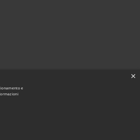
×
nzionamento e
nformazioni
Municipium
Accesso redazione
 Badolato • Powered by
•