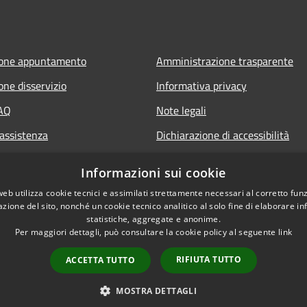
ione appuntamento
Amministrazione trasparente
one disservizio
Informativa privacy
FAQ
Note legali
 assistenza
Dichiarazione di accessibilità
Informazioni sui cookie
web utilizza cookie tecnici e assimilati strettamente necessari al corretto fu
azione del sito, nonché un cookie tecnico analitico al solo fine di elaborare i
statistiche, aggregate e anonime.
Per maggiori dettagli, può consultare la cookie policy al seguente
link
RIFIUTA TUTTO
ACCETTA TUTTO
l sito
Copyright © 2026 • Comune di
MOSTRA DETTAGLI