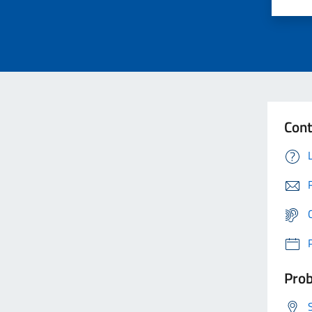
Cont
Prob