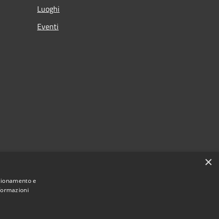
Luoghi
Eventi
×
nzionamento e
nformazioni