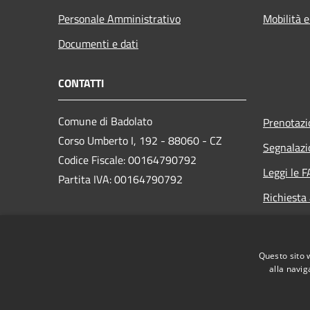
Personale Amministrativo
Mobilità e
Documenti e dati
CONTATTI
Comune di Badolato
Prenotaz
Corso Umberto I, 192 - 88060 - CZ
Segnalazi
Codice Fiscale: 00164790792
Leggi le 
Partita IVA: 00164790792
Richiesta
PEC:
amministrativo.comunebadolato@asmepec.it
Questo sito 
Centralino Unico: +39 0967 85000
alla navig