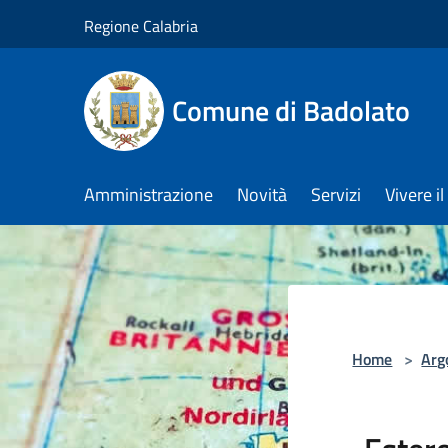
Salta al contenuto principale
Regione Calabria
Comune di Badolato
Amministrazione
Novità
Servizi
Vivere 
Home
>
Arg