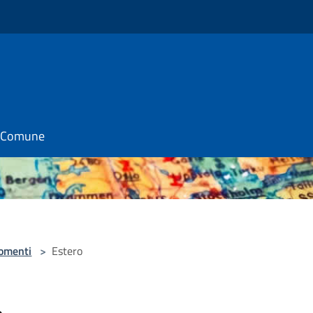
il Comune
omenti
>
Estero