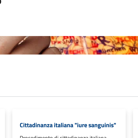
o
Cittadinanza italiana "iure sanguinis"
Procedimento di cittadinanza italiana