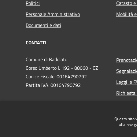
Politici
Catasto e
Personale Amministrativo
Mobilità e
Documenti e dati
CONTATTI
Comune di Badolato
Prenotaz
Corso Umberto I, 192 - 88060 - CZ
Segnalazi
Codice Fiscale: 00164790792
Leggi le 
Partita IVA: 00164790792
Richiesta
PEC:
amministrativo.comunebadolato@asmepec.it
Questo sito 
Centralino Unico: +39 0967 85000
alla navig