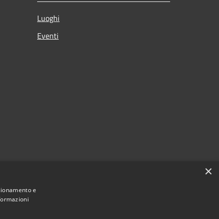
Luoghi
Eventi
×
nzionamento e
nformazioni