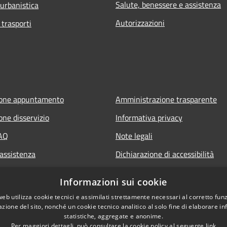
Salute, benessere e assistenza
 urbanistica
Autorizzazioni
 trasporti
ione appuntamento
Amministrazione trasparente
one disservizio
Informativa privacy
FAQ
Note legali
 assistenza
Dichiarazione di accessibilità
Informazioni sui cookie
web utilizza cookie tecnici e assimilati strettamente necessari al corretto fu
azione del sito, nonché un cookie tecnico analitico al solo fine di elaborare i
statistiche, aggregate e anonime.
Per maggiori dettagli, può consultare la cookie policy al seguente
link