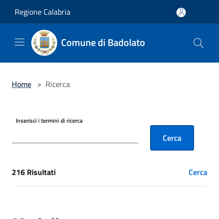
Salta al contenuto principale
Regione Calabria
Comune di Badolato
Home
>
Ricerca
Inserisci i termini di ricerca
Cerca
216 Risultati
Cerca
[results] Risultati