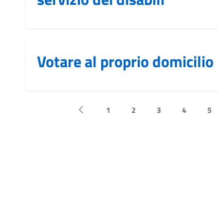
Votare al proprio domicilio
1
2
3
4
5
Pagina precedente