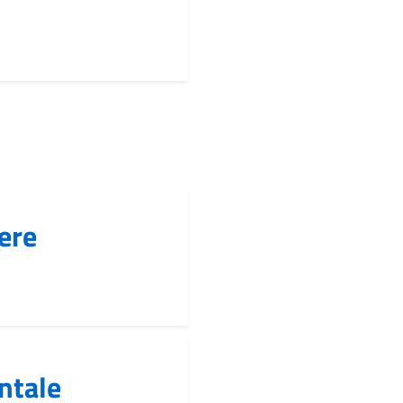
tere
ntale