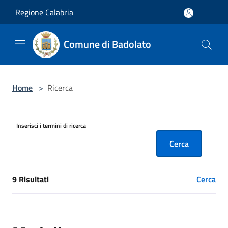
Salta al contenuto principale
Regione Calabria
Comune di Badolato
Home
>
Ricerca
Inserisci i termini di ricerca
Cerca
9 Risultati
Cerca
[results] Risultati