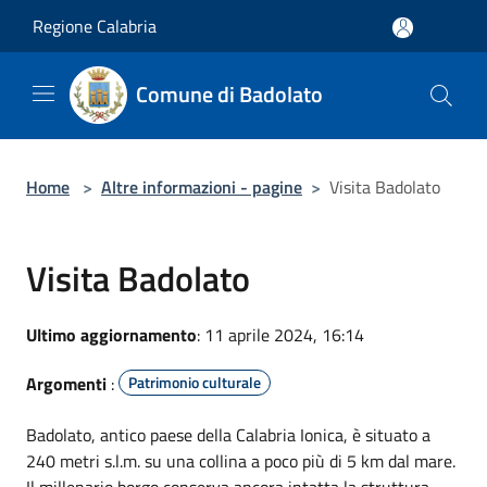
Salta al contenuto principale
Regione Calabria
Comune di Badolato
Home
>
Altre informazioni - pagine
>
Visita Badolato
Visita Badolato
Ultimo aggiornamento
: 11 aprile 2024, 16:14
Argomenti
:
Patrimonio culturale
Badolato, antico paese della Calabria Ionica, è situato a
240 metri s.l.m. su una collina a poco più di 5 km dal mare.
Il millenario borgo conserva ancora intatta la struttura