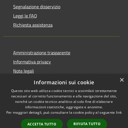
Segnalazione disservizio
Leggi le FAQ
Richiesta assistenza
Amministrazione trasparente
Informativa privacy
Note legali
×
Dichiarazione di accessibilità
Informazioni sui cookie
Questo sito web utilizza cookie tecnici e assimilati strettamente
necessari al corretto funzionamento e alla navigazione del sito,
nonché un cookie tecnico analitico al solo fine di elaborare
informazioni statistiche, aggregate e anonime.
RSS
Copyright © 2026 • Comune di
Per maggiori dettagli, può consultare la cookie policy al seguente
link
Accessibilità
Badolato • Powered by
Privacy
Municipium
Accesso
•
RIFIUTA TUTTO
ACCETTA TUTTO