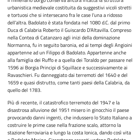
urbanistica medievale costituita da suggestivi vicoli stretti
e tortuosi che si intersecano fra le case l’una a ridosso
dell’altra. Badolato è stata fondata nel 1080 d.C. dal primo
Duca di Calabria Roberto il Guiscardo D’Altavilla. Compreso
nella Contea di Catanzaro agli inizi della dominazione
Normanna, fu in seguito baronia, ed ai tempi degli Angioini
appartenne ad un Filippo di Badolato. Appartenne anche
alla famiglia dei Ruffo e a quella dei Toraldo per passare nel
1596 ai Borgia Principi di Squillace e successivamente ai
Ravaschieri. Fu danneggiato dai terremoti del 1640 e del
1659 e quasi distrutto, come tanti paesi della Calabria, da
quello del 1783.
Più di recente, il catastrofico terremoto del 1947 e la
disastrosa alluvione del 1951 misero in ginocchio il paese
provocando danni ingenti, che indussero lo Stato Italiano a
costruire le prime case nella frazione scalo, attorno la
stazione ferroviaria e lungo la costa Ionica, dando così vita
a Badolato Marina. Circostanze recenti vedono Badolato,