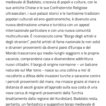
medievale di Badolato, crocevia di popoli e culture, con le
sue antiche Chiese e le sue Confraternite Religiose
ultrasecolari, i suoi palazzi storici e le tantissime tradizioni
popolari culturali ed eno-gastronomiche, è divenuto una
nuova destinazione umana e turistica con un appeal
internazionale particolare e con una nuova comunità
multiculturale. È riconosciuto come “Borgo degli artisti e
degli stranieri”, poiché artisti di fama nazionale (e non solo)
e stranieri provenienti da diversi paesi d’Europa e del
Mondo trascorrono qui medio-lunghi soggiorni o le proprie
vacanze, comprandone casa e divenendone addirittura
nuovi cittadini. Il borgo di origine normanne – un balcone
naturale sul Mar Ionio - nasce su una collina a mo’ di
roccaforte a difesa delle invasioni turche e saracene contro
i pericoli provenienti dal mare, ma rinasce grazie al mare a
distanza di secoli grazie all’approdo sulla sua costa di una
nave carica di migranti provenienti dalla Turchia
(esattamente dalla regione del Kurdistan). Badolato resta,
pertanto, un fantastico e suggestivo borgo medievale di