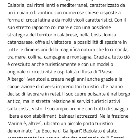
Calabria, dai ritmi lenti e mediterranei, caratterizzato da
un impianto bizantino con numerose chiese disposte a
forma di croce latina e da molti vicoli caratteristici. Con il
suo stretto rapporto col mare e con una posizione
strategica del territorio calabrese, nella Costa Ionica
catanzarese, offre al visitatore la possibilità di spaziare in
tutte le dimensioni della magnifica natura che lo circonda,
tra mare, collina, campagne e montagna. Grazie a tutto ciò
è cresciuto anche turisticamente e con un modello
originale di ricettività e ospitalità diffusa di “Paese
Albergo” (venutosi a creare negli anni anche grazie alla
cooperazione di diversi imprenditori turistici che hanno
deciso di lavorare in rete). Il suo cuore pulsante è nel borgo
antico, ma in stretta relazione ai servizi turistici attivi
sulla costa, visto il suo ampio arenile con tratti di spiaggia
libera e con stabilimenti balneari attrezzati. Nella frazione
Marina è, altresì, ubicato un piccolo porto turistico
denominato “Le Bocche di Gallipari”. Badolato è stato
recentemente incluso nel circuito nazionale de “I Borghi