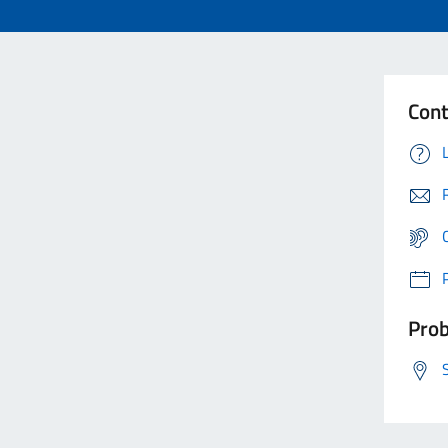
Cont
Prob