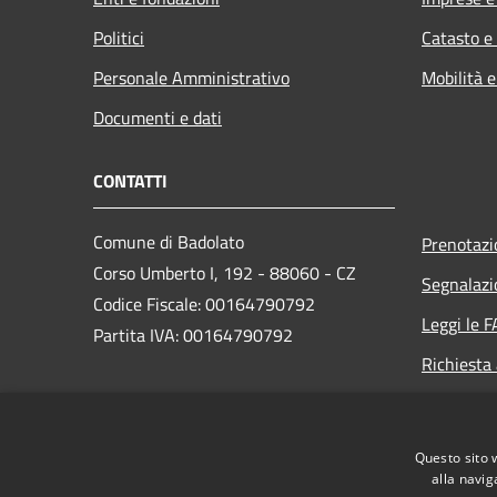
Politici
Catasto e
Personale Amministrativo
Mobilità e
Documenti e dati
CONTATTI
Comune di Badolato
Prenotaz
Corso Umberto I, 192 - 88060 - CZ
Segnalazi
Codice Fiscale: 00164790792
Leggi le 
Partita IVA: 00164790792
Richiesta
PEC:
amministrativo.comunebadolato@asmepec.it
Questo sito 
Centralino Unico: +39 0967 85000
alla navig