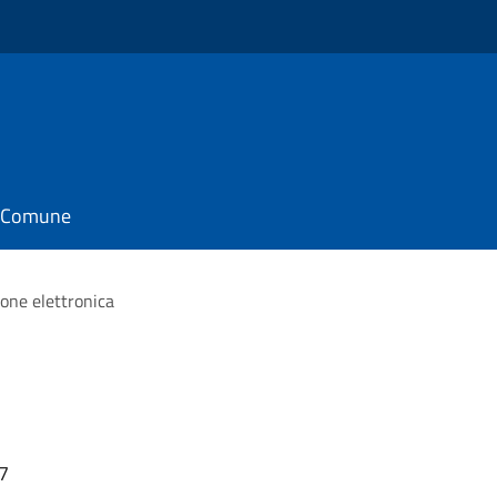
il Comune
ione elettronica
17