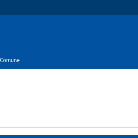
il Comune
e