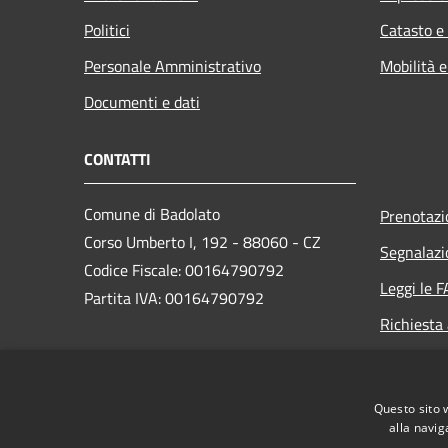
Politici
Catasto e
Personale Amministrativo
Mobilità e
Documenti e dati
CONTATTI
Comune di Badolato
Prenotaz
Corso Umberto I, 192 - 88060 - CZ
Segnalazi
Codice Fiscale: 00164790792
Leggi le 
Partita IVA: 00164790792
Richiesta
PEC:
amministrativo.comunebadolato@asmepec.it
Questo sito 
Centralino Unico: +39 0967 85000
alla navig