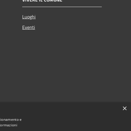
Luoghi
Eventi
×
nzionamento e
nformazioni