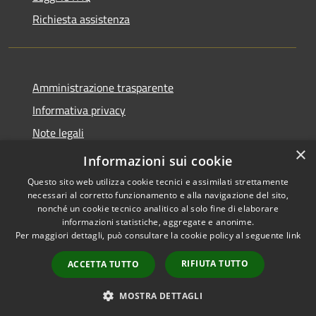
Richiesta assistenza
Amministrazione trasparente
Informativa privacy
Note legali
×
Dichiarazione di accessibilità
Informazioni sui cookie
Questo sito web utilizza cookie tecnici e assimilati strettamente
necessari al corretto funzionamento e alla navigazione del sito,
nonché un cookie tecnico analitico al solo fine di elaborare
informazioni statistiche, aggregate e anonime.
RSS
Copyright © 2026 • Comune di
Per maggiori dettagli, può consultare la cookie policy al seguente
link
Accessibilità
Badolato • Powered by
Privacy
Municipium
Accesso
•
RIFIUTA TUTTO
ACCETTA TUTTO
Cookie
redazione
Mappa del sito
MOSTRA DETTAGLI