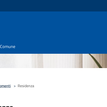
il Comune
omenti
>
Residenza