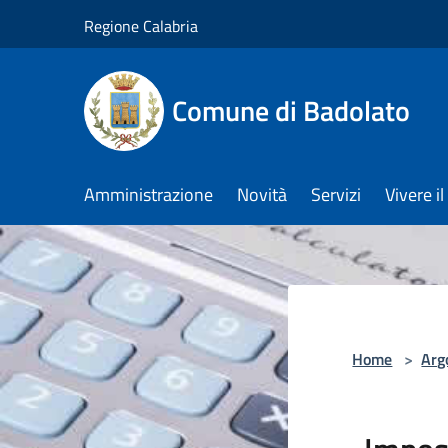
Salta al contenuto principale
Regione Calabria
Comune di Badolato
Amministrazione
Novità
Servizi
Vivere 
Home
>
Arg