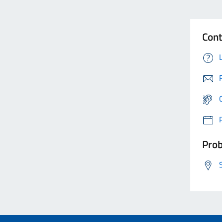
Cont
Prob