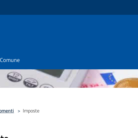
il Comune
omenti
>
Imposte