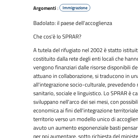
Argomenti
:
Immigrazione
Badolato: il paese dell'accoglienza
Che cos'è lo SPRAR?
A tutela del rifugiato nel 2002 è statto istitu
costituito dalla rete degli enti locali che hann
vengono finanziari dalle risorse disponibili del
attuano in collaborazione, si traducono in una
all'integrazione socio-culturale, prevedendo
sanitario, sociale e linguistico. Lo SPRAR è ca
sviluppano nell'arco dei sei mesi, con possibil
economica ai fini dell'integrazione territoriale.
territorio verso un modello unico di accoglienz
avuto un aumento esponenziale basti pensare c
per poi aumentare, sotto richiesta del minist