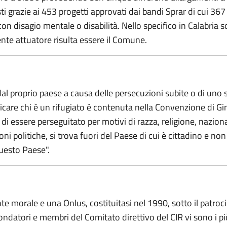
i grazie ai 453 progetti approvati dai bandi Sprar di cui 367
n disagio mentale o disabilità. Nello specifico in Calabria so
 ente attuatore risulta essere il Comune.
 dal proprio paese a causa delle persecuzioni subite o di uno 
ndicare chi è un rifugiato è contenuta nella Convenzione di G
di essere perseguitato per motivi di razza, religione, nazion
ni politiche, si trova fuori del Paese di cui è cittadino e no
questo Paese".
n ente morale e una Onlus, costituitasi nel 1990, sotto il pat
ndatori e membri del Comitato direttivo del CIR vi sono i più