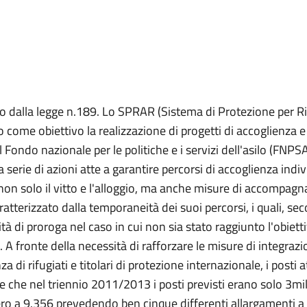
ito dalla legge n.189. Lo SPRAR (Sistema di Protezione per Ric
o come obiettivo la realizzazione di progetti di accoglienza e 
 Fondo nazionale per le politiche e i servizi dell'asilo (FNPSA).
 serie di azioni atte a garantire percorsi di accoglienza indi
 non solo il vitto e l'alloggio, ma anche misure di accompa
ratterizzato dalla temporaneità dei suoi percorsi, i quali, sec
ità di proroga nel caso in cui non sia stato raggiunto l'obie
 A fronte della necessità di rafforzare le misure di integrazion
a di rifugiati e titolari di protezione internazionale, i posti
he nel triennio 2011/2013 i posti previsti erano solo 3mila 
ero a 9.356 prevedendo ben cinque differenti allargamenti a 