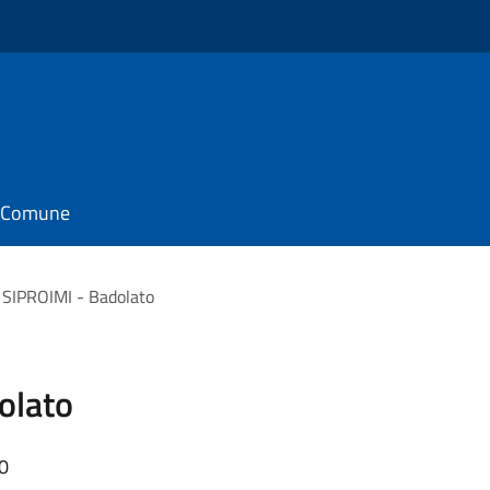
il Comune
 SIPROIMI - Badolato
olato
10