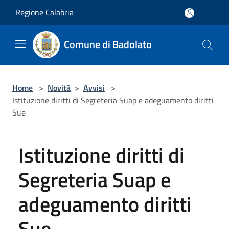
Salta al contenuto principale
Regione Calabria
Comune di Badolato
Home
>
Novità
>
Avvisi
>
Istituzione diritti di Segreteria Suap e adeguamento diritti
Sue
Istituzione diritti di
Segreteria Suap e
adeguamento diritti
Sue