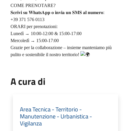
COME PRENOTARE?
𝐒𝐜𝐫𝐢𝐯𝐢
𝐬𝐮
𝐖𝐡𝐚𝐭𝐬𝐀𝐩𝐩
𝐨
𝐢𝐧𝐯𝐢𝐚
𝐮𝐧
𝐒𝐌𝐒
𝐚𝐥
𝐧𝐮𝐦𝐞𝐫𝐨
:
+39 371 576 0113
ORARI per prenotazioni:
Lunedì → 10:00-12:00 & 15:00-17:00
Mercoledì → 15:00-17:00
Grazie per la collaborazione – insieme manteniamo più
pulito e sostenibile il nostro territorio!
A cura di
Area Tecnica - Territorio -
Manutenzione - Urbanistica -
Vigilanza