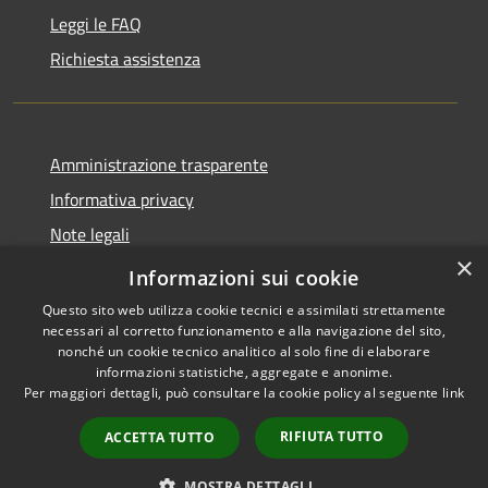
Leggi le FAQ
Richiesta assistenza
Amministrazione trasparente
Informativa privacy
Note legali
×
Dichiarazione di accessibilità
Informazioni sui cookie
Questo sito web utilizza cookie tecnici e assimilati strettamente
necessari al corretto funzionamento e alla navigazione del sito,
nonché un cookie tecnico analitico al solo fine di elaborare
informazioni statistiche, aggregate e anonime.
RSS
Copyright © 2026 • Comune di
Per maggiori dettagli, può consultare la cookie policy al seguente
link
Accessibilità
Badolato • Powered by
Privacy
Municipium
Accesso
•
RIFIUTA TUTTO
ACCETTA TUTTO
Cookie
redazione
Mappa del sito
MOSTRA DETTAGLI