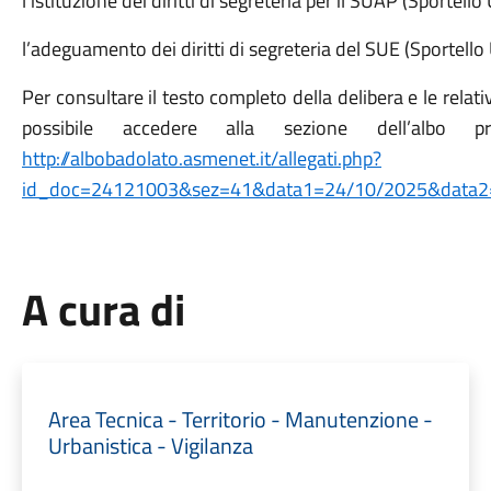
l’istituzione dei diritti di segreteria per il SUAP (Sportello
l’adeguamento dei diritti di segreteria del SUE (Sportello U
Per consultare il testo completo della delibera e le relativ
possibile accedere alla sezione dell’albo
http://albobadolato.asmenet.it/allegati.php?
id_doc=24121003&sez=41&data1=24/10/2025&data2
A cura di
Area Tecnica - Territorio - Manutenzione -
Urbanistica - Vigilanza