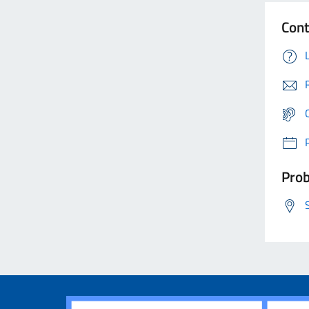
Cont
Prob