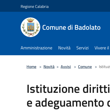
Salta al contenuto principale
Regione Calabria
Comune di Badolato
Amministrazione
Novità
Servizi
Vivere 
Home
>
Novità
>
Avvisi
>
Comune
>
Istitu
Istituzione dirit
e adeguamento di