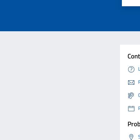
Cont
Prob