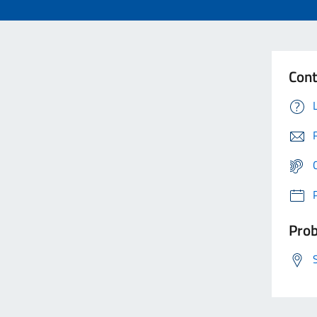
Cont
Prob