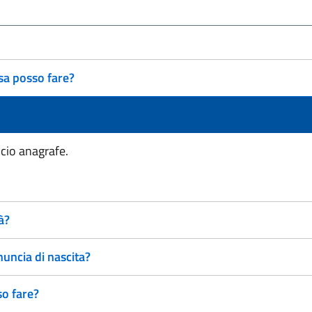
sa posso fare?
icio anagrafe.
à?
uncia di nascita?
so fare?