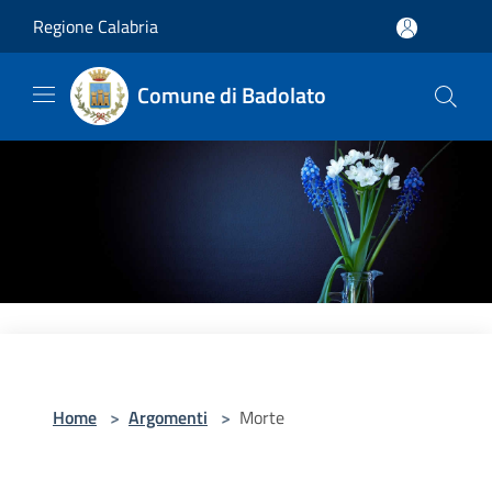
Salta al contenuto principale
Regione Calabria
Comune di Badolato
Home
>
Argomenti
>
Morte