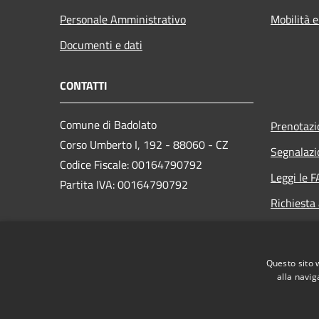
Personale Amministrativo
Mobilità e
Documenti e dati
CONTATTI
Comune di Badolato
Prenotaz
Corso Umberto I, 192 - 88060 - CZ
Segnalazi
Codice Fiscale: 00164790792
Leggi le 
Partita IVA: 00164790792
Richiesta
PEC:
amministrativo.comunebadolato@asmepec.it
Questo sito 
Centralino Unico: +39 0967 85000
alla navig