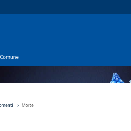
il Comune
omenti
>
Morte