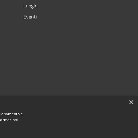
Luoghi
Eventi
×
nzionamento e
nformazioni