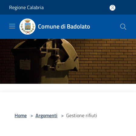
Salta al contenuto principale
Regione Calabria
Comune di Badolato
Home
>
Argomenti
>
Gestione rifiuti