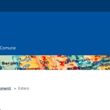
il Comune
omenti
>
Estero