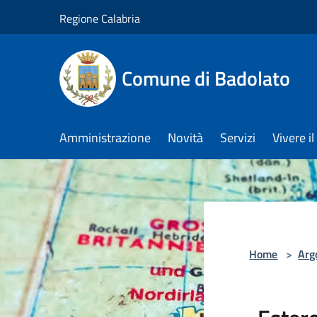
Salta al contenuto principale
Regione Calabria
Comune di Badolato
Amministrazione
Novità
Servizi
Vivere 
Home
>
Arg