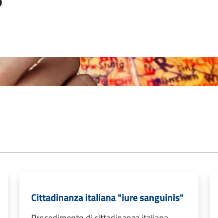
o
Cittadinanza italiana "iure sanguinis"
Procedimento di cittadinanza italiana