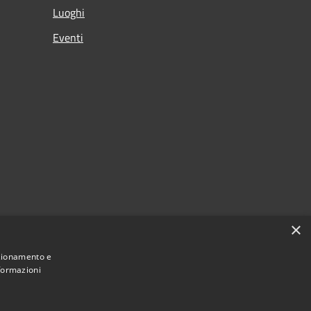
Luoghi
Eventi
×
nzionamento e
nformazioni