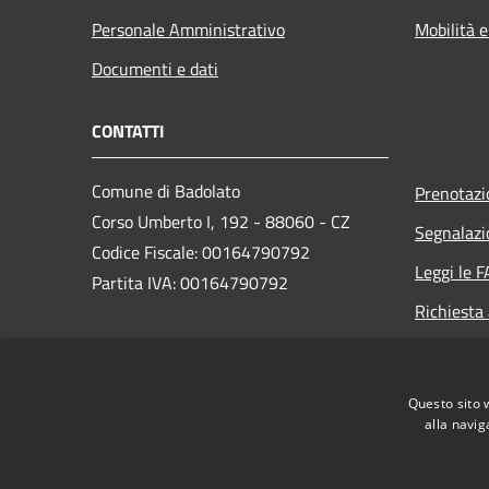
Personale Amministrativo
Mobilità e
Documenti e dati
CONTATTI
Comune di Badolato
Prenotaz
Corso Umberto I, 192 - 88060 - CZ
Segnalazi
Codice Fiscale: 00164790792
Leggi le 
Partita IVA: 00164790792
Richiesta
PEC:
amministrativo.comunebadolato@asmepec.it
Questo sito 
Centralino Unico: +39 0967 85000
alla navig